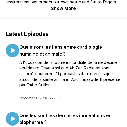
environment, we protect our own health and future.Together,
beyond animal health recognises the benefit that animals
Show More
bring to the health of our planet.
Latest Episodes
Quels sont les liens entre cardiologie
humaine et animale ?
A l'occasion de la journée mondiale de la médecine
vétérinaire Ceva ainsi que Air Zen Radio se sont
associé pour créer 11 podcast traitant divers sujets
autour de la santé animale. Voici l'épisode 11 présenté
par Emilie Guillot.
December 12, 2024
•
2:01
Quelles sont les dernières innovations en
biopharma ?