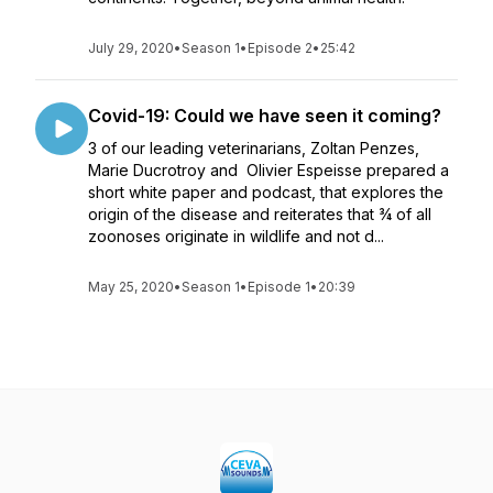
July 29, 2020
•
Season 1
•
Episode 2
•
25:42
Covid-19: Could we have seen it coming?
3 of our leading veterinarians, Zoltan Penzes,
Marie Ducrotroy and Olivier Espeisse prepared a
short white paper and podcast, that explores the
origin of the disease and reiterates that ¾ of all
zoonoses originate in wildlife and not d...
May 25, 2020
•
Season 1
•
Episode 1
•
20:39